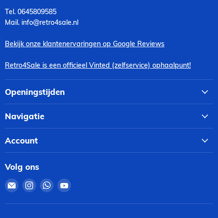
Tel. 0645809585
Mail. info@retro4sale.nl
Bekijk onze klantenervaringen op Google Reviews
Retro4Sale is een officieel Vinted (zelfservice) ophaalpunt!
Openingstijden
Navigatie
Account
Volg ons
Email
Vind
Vind
Vind
Retro4Sale
ons
ons
ons
op
op
op
Instagram
WhatsApp
YouTube