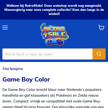
Welkom bij Retro4Sale! Onze webshop wordt nog aangevuld.
Nieuwsgierig naar onze complete collectie? Kom dan langs in de
winkel!
Menu
Wink
bekijk
Startpagina
Game Boy Color
Game Boy Color
De Game Boy Color bracht kleur naar Nintendo’s populaire
handheld en gaf klassiekers als
Pokémon
en
Zelda
nieuw
leven. Compact, vrolijk en compatibel met oude Game Boy-
games bleef hij lang favoriet. Een kleurrijke upgrade van een