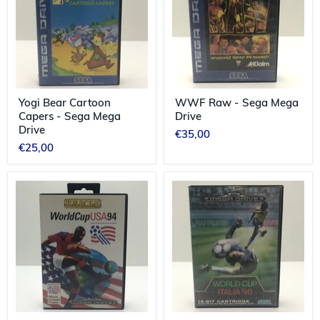
-
Mega
Sega
Drive
Mega
Drive
Yogi Bear Cartoon
WWF Raw - Sega Mega
Capers - Sega Mega
Drive
Drive
€35,00
€25,00
World
World
Cup
Cup
USA
Italia
94
'90
-
-
Sega
Sega
Mega
Mega
Drive
Drive