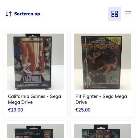
Sorteren op
California
Pit
Games
Fighter
-
-
Sega
Sega
Mega
Mega
Drive
Drive
California Games - Sega
Pit Fighter - Sega Mega
Mega Drive
Drive
€19,00
€25,00
Mega
Mega
Games
Games
2
1