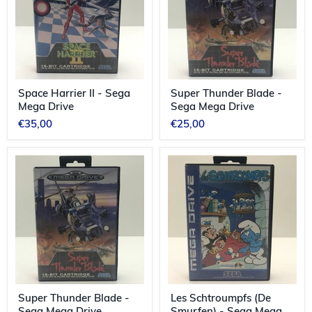
Sega
Sega
Mega
Mega
Drive
Drive
Space Harrier II - Sega
Super Thunder Blade -
Mega Drive
Sega Mega Drive
€35,00
€25,00
Super
Les
Thunder
Schtroumpfs
Blade
(De
-
Smurfen)
Sega
-
Mega
Sega
Drive
Mega
Drive
Super Thunder Blade -
Les Schtroumpfs (De
Sega Mega Drive
Smurfen) - Sega Mega