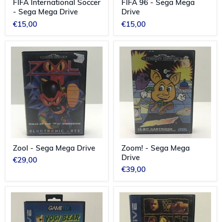
FIFA International Soccer
FIFA 96 - Sega Mega
- Sega Mega Drive
Drive
€15,00
€15,00
Zool
Zoom!
-
-
Sega
Sega
Mega
Mega
Drive
Drive
Zool - Sega Mega Drive
Zoom! - Sega Mega
Drive
€29,00
€39,00
Yogi
WWF
Bear
Raw
Cartoon
-
Capers
Sega