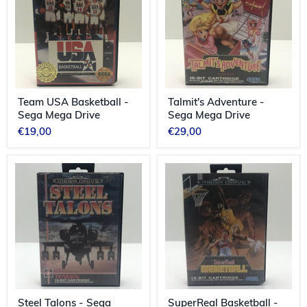
Sega
Mega
Mega
Drive
Drive
Team USA Basketball -
Talmit's Adventure -
Sega Mega Drive
Sega Mega Drive
€19,00
€29,00
Steel
SuperReal
Talons
Basketball
-
-
Sega
Sega
Mega
Mega
Drive
Drive
Steel Talons - Sega
SuperReal Basketball -