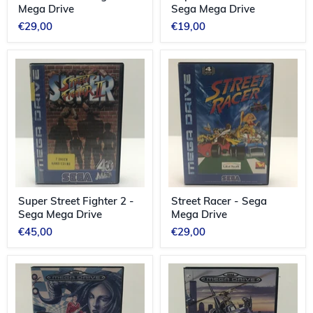
Mega Drive
Sega Mega Drive
€29,00
€19,00
Super
Street
Street
Racer
Fighter
-
2
Sega
-
Mega
Sega
Drive
Mega
Drive
Super Street Fighter 2 -
Street Racer - Sega
Sega Mega Drive
Mega Drive
€45,00
€29,00
Space
Super
Harrier
Thunder
II
Blade
-
-