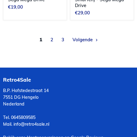
Drive
€19,00
€29,00
1
2
3
Volgende
Retro4Sale
B.P. Hofstedestraat 14
7551 DG Hengelo
Nederland
Tel. 0645809585
Mail. info@retro4sale.nl