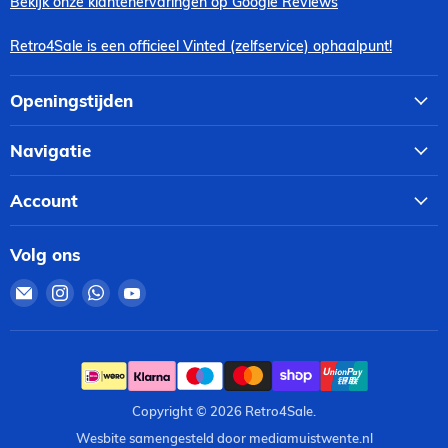
Bekijk onze klantenervaringen op Google Reviews
Retro4Sale is een officieel Vinted (zelfservice) ophaalpunt!
Openingstijden
Navigatie
Account
Volg ons
Email
Vind
Vind
Vind
Retro4Sale
ons
ons
ons
op
op
op
Instagram
WhatsApp
YouTube
Copyright © 2026 Retro4Sale.
Wesbite samengesteld door mediamuistwente.nl