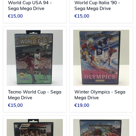
World Cup USA 94 -
World Cup Italia '90 -
Sega Mega Drive
Sega Mega Drive
€15,00
€15,00
Tecmo
Winter
World
Olympics
Cup
-
-
Sega
Sega
Mega
Mega
Drive
Drive
Tecmo World Cup - Sega
Winter Olympics - Sega
Mega Drive
Mega Drive
€15,00
€19,00
Team
Talmit's
USA
Adventure
Basketball
-
-
Sega