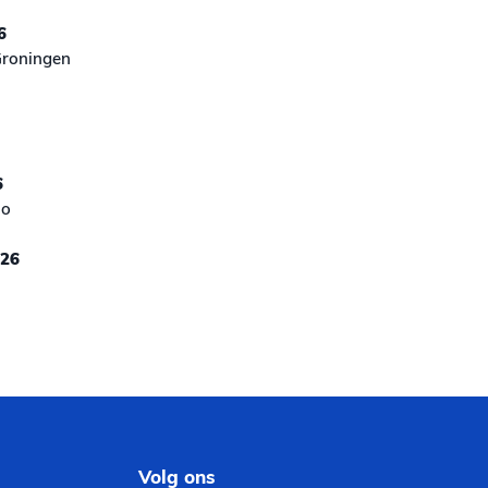
6
Groningen
6
lo
026
Volg ons