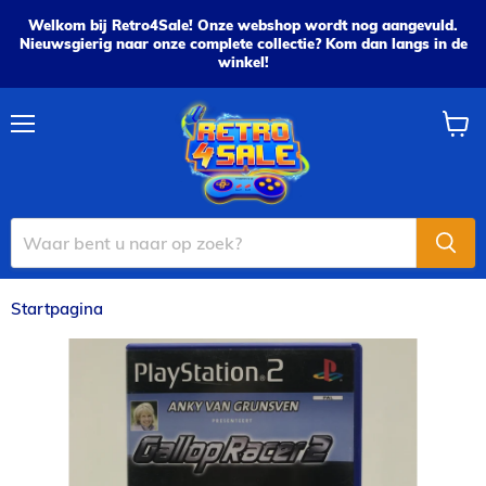
Welkom bij Retro4Sale! Onze webshop wordt nog aangevuld.
Nieuwsgierig naar onze complete collectie? Kom dan langs in de
winkel!
Menu
Wink
bekijk
Startpagina
Anky van Grunsven: Gallop Racer 2 - PS2