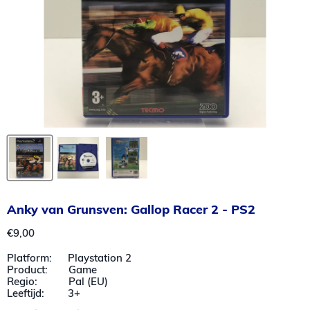
Anky van Grunsven: Gallop Racer 2 - PS2
Huidige prijs
€9,00
Platform: Playstation 2
Product: Game
Regio: Pal (EU)
Leeftijd: 3+