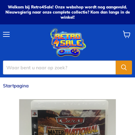
Welkom bij Retro4Sale! Onze webshop wordt nog aangevuld.
Nieuwsgierig naar onze complete collectie? Kom dan langs in de
winkel!
Menu
Wink
bekijk
Startpagina
Disney Pixar Cars: Mater-National Championship - PS3