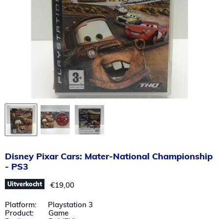
Disney Pixar Cars: Mater-National Championship
- PS3
Huidige prijs
Uitverkocht
€19,00
Platform: Playstation 3
Product: Game