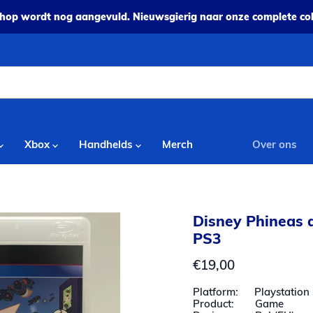
op wordt nog aangevuld. Nieuwsgierig naar onze complete coll
Xbox
Handhelds
Merch
Over ons
mension - PS3
Disney Phineas 
PS3
Huidige prijs
€19,00
Platform: Playstation 
Product: Game