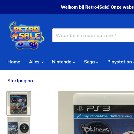
Welkom bij Retro4Sale! Onze websh
Home
Alles
Nintendo
Sega
Playstation
Startpagina
Disney Phineas and Ferb: Accros the 2nd Di