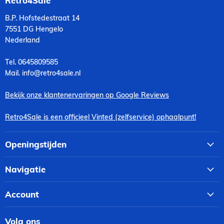
Retro4Sale
B.P. Hofstedestraat 14
7551 DG Hengelo
Nederland
Tel. 0645809585
Mail. info@retro4sale.nl
Bekijk onze klantenervaringen op Google Reviews
Retro4Sale is een officieel Vinted (zelfservice) ophaalpunt!
Openingstijden
Navigatie
Account
Volg ons