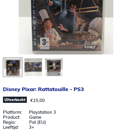
Disney Pixar: Rattatouille - PS3
Huidige prijs
Uitverkocht
€15,00
Platform: Playstation 3
Product: Game
Regio: Pal (EU)
Leeftijd: 3+