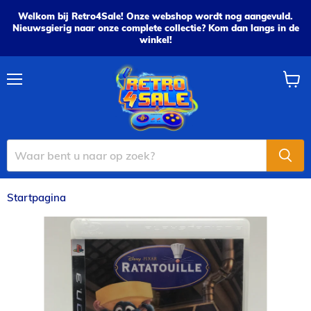
Welkom bij Retro4Sale! Onze webshop wordt nog aangevuld.
Nieuwsgierig naar onze complete collectie? Kom dan langs in de
winkel!
Menu
Wink
bekijk
Startpagina
Disney Pixar: Rattatouille - PS3