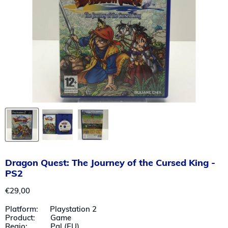
Dragon Quest: The Journey of the Cursed King -
PS2
Huidige prijs
€29,00
Platform: Playstation 2
Product: Game
Regio: Pal (EU)