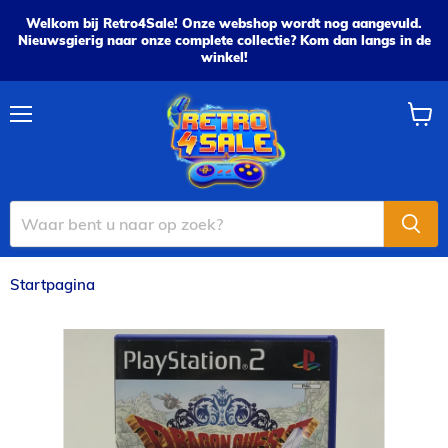
Welkom bij Retro4Sale! Onze webshop wordt nog aangevuld.
Nieuwsgierig naar onze complete collectie? Kom dan langs in de
winkel!
Menu
Wink
bekijk
Startpagina
Dragon Quest: The Journey of the Cursed King - PS2