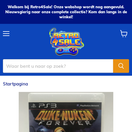
Welkom bij Retro4Sale! Onze webshop wordt nog aangevuld.
Nieuwsgierig naar onze complete collectie? Kom dan langs in de
winkel!
Menu
Wink
bekijk
Startpagina
Duke Nukem: Forever - PS3