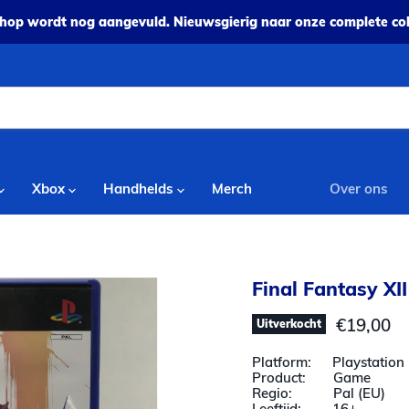
op wordt nog aangevuld. Nieuwsgierig naar onze complete coll
Xbox
Handhelds
Merch
Over ons
Final Fantasy XII
Huidige p
€19,00
Uitverkocht
Platform: Playstation 
Product: Game
Regio: Pal (EU)
Leeftijd: 16+