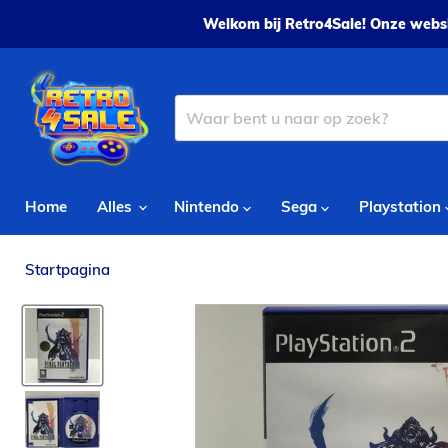
Welkom bij Retro4Sale! Onze websh
Home
Alles
Nintendo
Sega
Playstation
Startpagina
Final Fantasy XII - PS2