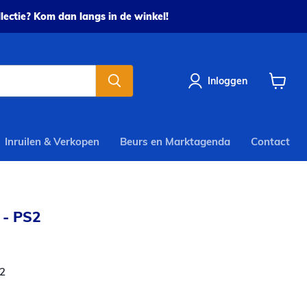
ectie? Kom dan langs in de winkel!
Inloggen
Winkel
bekijke
Inruilen & Verkopen
Beurs en Marktagenda
Contact
 - PS2
rijs
2