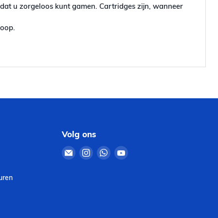
odat u zorgeloos kunt gamen. Cartridges zijn, wanneer
koop.
Volg ons
Email
Vind
Vind
Vind
Retro4Sale
ons
ons
ons
op
op
op
uren
Instagram
WhatsApp
YouTube