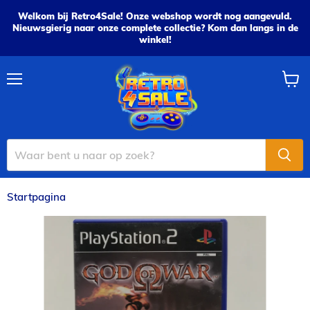
Welkom bij Retro4Sale! Onze webshop wordt nog aangevuld.
Nieuwsgierig naar onze complete collectie? Kom dan langs in de
winkel!
Menu
Wink
bekijk
Startpagina
God of War - PS2