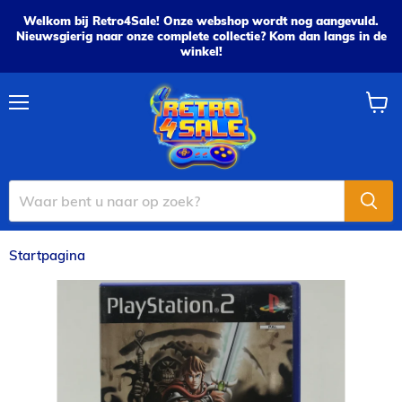
Welkom bij Retro4Sale! Onze webshop wordt nog aangevuld.
Nieuwsgierig naar onze complete collectie? Kom dan langs in de
winkel!
Menu
Wink
bekijk
Startpagina
Maximo: Army of Zin - PS2