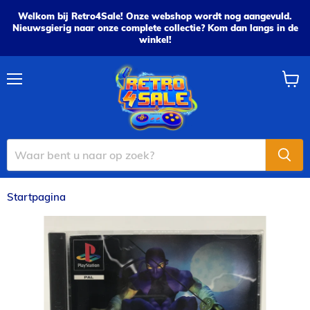
Welkom bij Retro4Sale! Onze webshop wordt nog aangevuld.
Nieuwsgierig naar onze complete collectie? Kom dan langs in de
winkel!
Menu
Wink
bekijk
Startpagina
Ninja: Shadow of Darkness - PS1