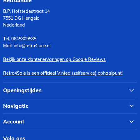
Retro4Sale
B.P. Hofstedestraat 14
7551 DG Hengelo
Nederland
Tel. 0645809585
Mail. info@retro4sale.nl
Bekijk onze klantenervaringen op Google Reviews
Retro4Sale is een officieel Vinted (zelfservice) ophaalpunt!
Openingstijden
Navigatie
Account
Volg ons