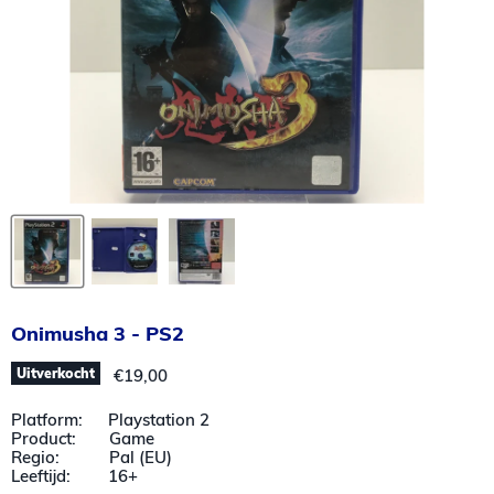
Onimusha 3 - PS2
Huidige prijs
Uitverkocht
€19,00
Platform: Playstation 2
Product: Game
Regio: Pal (EU)
Leeftijd: 16+