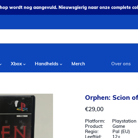
op wordt nog aangevuld. Nieuwsgierig naar onze complete coll
Xbox
Handhelds
Merch
Over ons
Orphen: Scion of
Huidige prijs
€29,00
Platform: Playstation 
Product: Game
Regio: Pal (EU)
Leeftijd: 12+