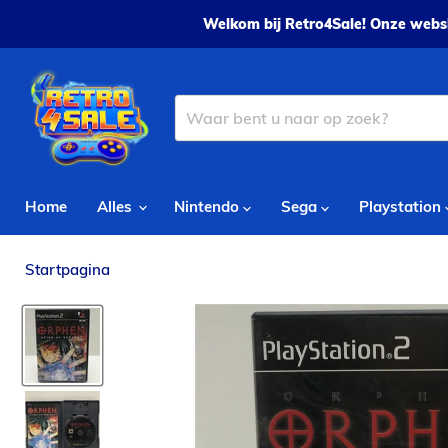
Welkom bij Retro4Sale! Onze websh
Home
Alles
Nintendo
Sega
Playstation
Startpagina
Orphen: Scion of Sorcery - PS2