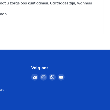
odat u zorgeloos kunt gamen. Cartridges zijn, wanneer
koop.
Volg ons
Email
Vind
Vind
Vind
Retro4Sale
ons
ons
ons
op
op
op
uren
Instagram
WhatsApp
YouTube