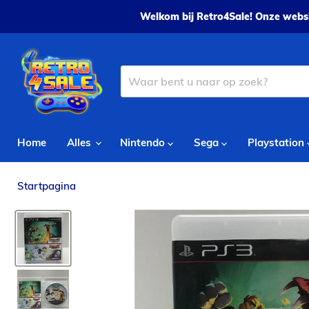
Welkom bij Retro4Sale! Onze websh
Home
Alles
Nintendo
Sega
Playstation
Startpagina
Rayman Legends & Rayman Origins - PS3