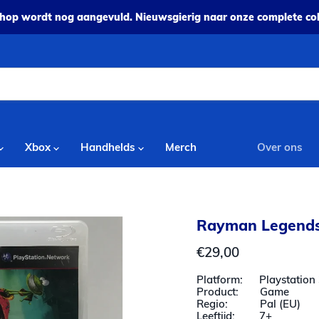
op wordt nog aangevuld. Nieuwsgierig naar onze complete coll
Xbox
Handhelds
Merch
Over ons
Rayman Legends
Huidige prijs
€29,00
Platform: Playstation 
Product: Game
Regio: Pal (EU)
Leeftijd: 7+