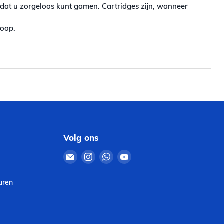
odat u zorgeloos kunt gamen. Cartridges zijn, wanneer
koop.
Volg ons
Email
Vind
Vind
Vind
Retro4Sale
ons
ons
ons
op
op
op
uren
Instagram
WhatsApp
YouTube