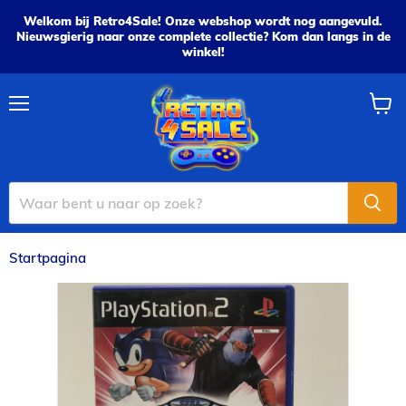
Welkom bij Retro4Sale! Onze webshop wordt nog aangevuld.
Nieuwsgierig naar onze complete collectie? Kom dan langs in de
winkel!
Menu
Wink
bekijk
Startpagina
Sega Megadrive Collection - PS2