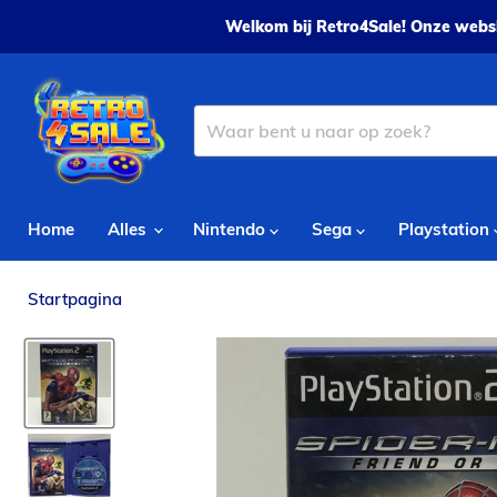
Welkom bij Retro4Sale! Onze websh
Home
Alles
Nintendo
Sega
Playstation
Startpagina
Spider-man: Friend of Foe - PS2