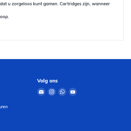
odat u zorgeloos kunt gamen. Cartridges zijn, wanneer
koop.
Volg ons
Email
Vind
Vind
Vind
Retro4Sale
ons
ons
ons
op
op
op
uren
Instagram
WhatsApp
YouTube