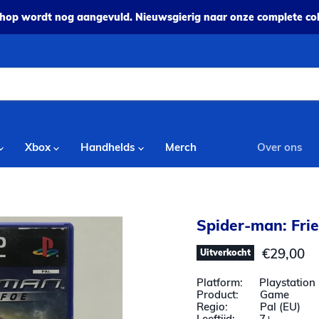
op wordt nog aangevuld. Nieuwsgierig naar onze complete coll
Xbox
Handhelds
Merch
Over ons
Spider-man: Frie
Huidige p
€29,00
Uitverkocht
Platform: Playstation 
Product: Game
Regio: Pal (EU)
Leeftijd: 7+