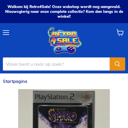
Welkom bij Retro4Sale! Onze webshop wordt nog aangevuld.
Nieuwsgierig naar onze complete collectie? Kom dan langs in de
winkel!
Menu
Wink
bekijk
Startpagina
Spyro: Een draak is geboren