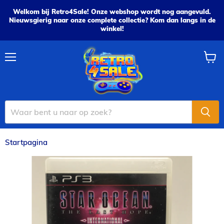
Welkom bij Retro4Sale! Onze webshop wordt nog aangevuld.
Nieuwsgierig naar onze complete collectie? Kom dan langs in de
winkel!
Menu
Wink
bekijk
Startpagina
Star Ocean: The Last Hope - PS3