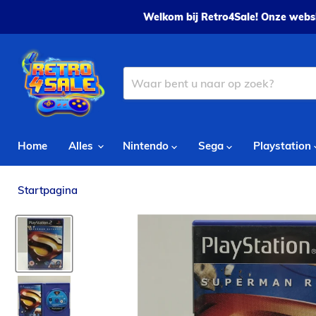
Welkom bij Retro4Sale! Onze websh
Home
Alles
Nintendo
Sega
Playstation
Startpagina
Superman Returns - PS2