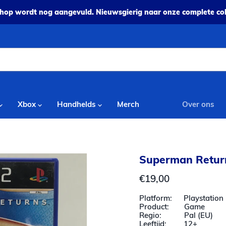
op wordt nog aangevuld. Nieuwsgierig naar onze complete coll
Xbox
Handhelds
Merch
Over ons
Superman Retur
Huidige prijs
€19,00
Platform: Playstation 
Product: Game
Regio: Pal (EU)
Leeftijd: 12+