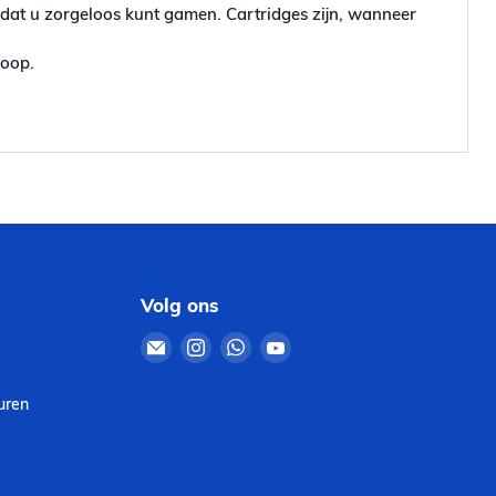
odat u zorgeloos kunt gamen. Cartridges zijn, wanneer
koop.
Volg ons
Email
Vind
Vind
Vind
Retro4Sale
ons
ons
ons
op
op
op
uren
Instagram
WhatsApp
YouTube