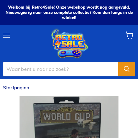
Welkom bij Retro4Sale! Onze webshop wordt nog aangevuld.
Nieuwsgierig naar onze complete collectie? Kom dan langs in de
winkel!
Menu
Wink
bekijk
Startpagina
Tecmo World Cup - Sega Mega Drive