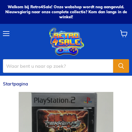
Welkom bij Retro4Sale! Onze webshop wordt nog aangevuld.
Nieuwsgierig naar onze complete collectie? Kom dan langs in de
winkel!
Menu
Wink
bekijk
Startpagina
Tekken 5 - PS2