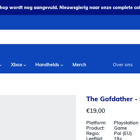
op wordt nog aangevuld. Nieuwsgierig naar onze complete coll
Xbox
Handhelds
Merch
Over ons
The Gofdather -
Huidige prijs
€19,00
Platform: Playstation 
Product: Game
Regio: Pal (EU)
Leeftijd: 18+