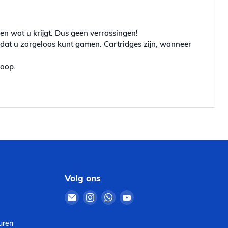
en wat u krijgt. Dus geen verrassingen!
odat u zorgeloos kunt gamen. Cartridges zijn, wanneer
koop.
Volg ons
Email
Vind
Vind
Vind
Retro4Sale
ons
ons
ons
op
op
op
uren