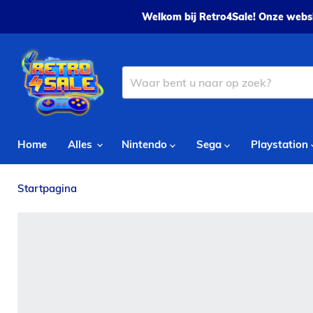
Welkom bij Retro4Sale! Onze websh
Home
Alles
Nintendo
Sega
Playstation
Startpagina
The Gofdather - PS2