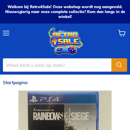
Welkom bij Retro4Sale! Onze webshop wordt nog aangevuld.
Nieuwsgierig naar onze complete collectie? Kom dan langs in de
winkel!
Menu
Wink
bekijk
Startpagina
Tom Clancy's Rainbox Six: Siege - PS4