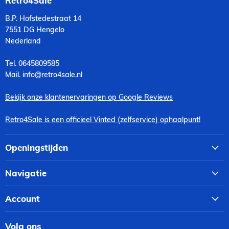
Retro4Sale
B.P. Hofstedestraat 14
7551 DG Hengelo
Nederland
Tel. 0645809585
Mail. info@retro4sale.nl
Bekijk onze klantenervaringen op Google Reviews
Retro4Sale is een officieel Vinted (zelfservice) ophaalpunt!
Openingstijden
Navigatie
Account
Volg ons