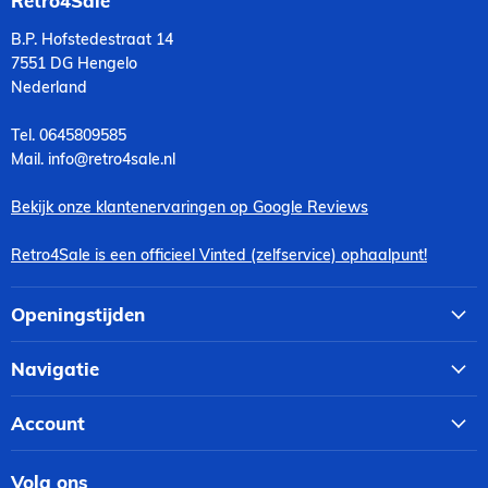
Retro4Sale
B.P. Hofstedestraat 14
7551 DG Hengelo
Nederland
Tel. 0645809585
Mail. info@retro4sale.nl
Bekijk onze klantenervaringen op Google Reviews
Retro4Sale is een officieel Vinted (zelfservice) ophaalpunt!
Openingstijden
Navigatie
Account
Volg ons