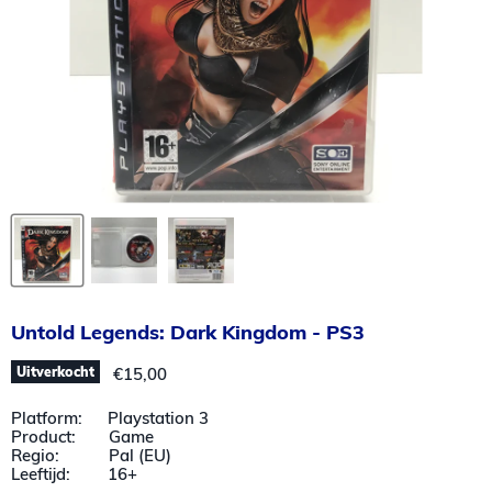
Untold Legends: Dark Kingdom - PS3
Huidige prijs
Uitverkocht
€15,00
Platform: Playstation 3
Product: Game
Regio: Pal (EU)
Leeftijd: 16+