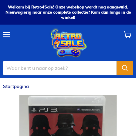
Welkom bij Retro4Sale! Onze webshop wordt nog aangevuld.
Nieuwsgierig naar onze complete collectie? Kom dan langs in de
winkel!
Menu
Wink
bekijk
Startpagina
Wolvenstein: The New Order - PS3