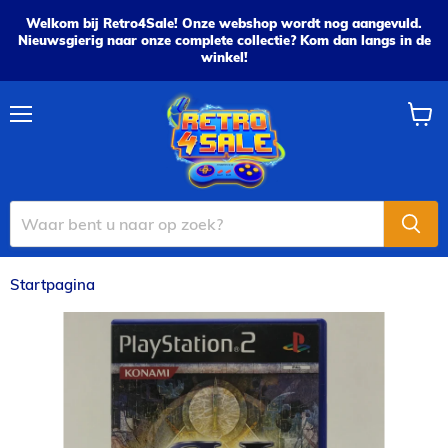
Welkom bij Retro4Sale! Onze webshop wordt nog aangevuld.
Nieuwsgierig naar onze complete collectie? Kom dan langs in de
winkel!
Menu
Wink
bekijk
Startpagina
YS: The Ark of Napischtim - PS2