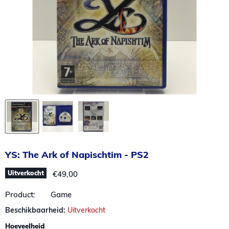
YS: The Ark of Napischtim - PS2
Huidige prijs
Uitverkocht
€49,00
Product: Game
Beschikbaarheid:
Uitverkocht
Hoeveelheid