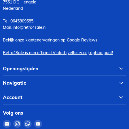
7551 DG Hengelo
Nederland
Tel. 0645809585
Mail. info@retro4sale.nl
Bekijk onze klantenervaringen op Google Reviews
Retro4Sale is een officieel Vinted (zelfservice) ophaalpunt!
Openingstijden
Navigatie
Account
Volg ons
Email
Vind
Vind
Vind